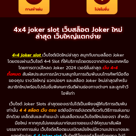
4x4 joker slot เว็บสล็อต Joker ใหม่
ล่าสุด เว็บใหญ่แตกง่าย
4×4 joker slot
เว็บไซต์เปิดใหม่ล่าสุด สนุกกับเกมสล็อต Joker
โดยตรงผ่านเว็บไซต์ 4×4 Slot ที่ให้บริการโดยตรงจากต่างประเทศหรือ
โดยการดาวน์โหลด Joker 2024 เวอร์ชั่นล่าสุด
เว็บ 4×4
ทั้งหมด
สัมผัสประสบการณ์ความสนุกในการเดิมพันบนโทรศัพท์มือถือ
ของคุณ รางวัลใหญ่ แจกบ่อยๆ และสล็อต Joker ใหม่ล่าสุดสำหรับ
สมาชิกใหม่พร้อมโปรโมชั่นพิเศษการันตีผ่านช่องทางต่างๆ และลูกค้าวี
ไอพีเก่า
เว็บไซต์ Joker Slots ล่าสุดของเราไม่ได้เป็นเพียงผู้ให้บริการเดิมพัน
เท่านั้น
4 4 สล็อต เว็บ ตรง
แต่ยังมีการอัปเดตเกี่ยวกับวิธีการเล่นเกม
อีกด้วย เคล็ดลับและคำแนะนำ เล่นสล็อตบนเว็บไซต์ใหม่ของเรา สำหรับ
มือใหม่ หากคุณไม่เคยเล่นมาก่อนเราขอแนะนำให้คุณมาสัมผัส
บรรยากาศการเล่น เว็บไซต์สล็อตแบบเปิดสมัยใหม่มีความเปราะบางและ
แตกหักง่าย
4 4 joker slot
เว็บไซต์โจ๊กเกอร์สล็อตโดยตรง ไม่มี