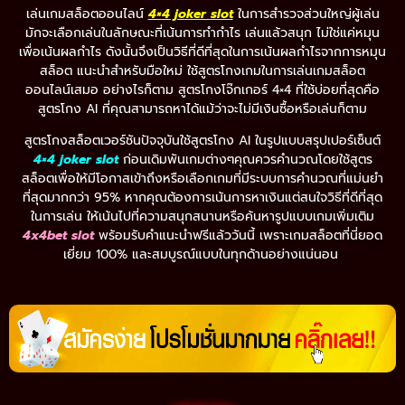
เล่นเกมสล็อตออนไลน์
4×4 joker slot
ในการสำรวจส่วนใหญ่ผู้เล่น
มักจะเลือกเล่นในลักษณะที่เน้นการทำกำไร เล่นแล้วสนุก ไม่ใช่แค่หมุน
เพื่อเน้นผลกำไร ดังนั้นจึงเป็นวิธีที่ดีที่สุดในการเน้นผลกำไรจากการหมุน
สล็อต แนะนำสำหรับมือใหม่ ใช้สูตรโกงเกมในการเล่นเกมสล็อต
ออนไลน์เสมอ อย่างไรก็ตาม สูตรโกงโจ๊กเกอร์ 4×4 ที่ใช้บ่อยที่สุดคือ
สูตรโกง AI ที่คุณสามารถหาได้แม้ว่าจะไม่มีเงินซื้อหรือเล่นก็ตาม
สูตรโกงสล็อตเวอร์ชันปัจจุบันใช้สูตรโกง AI ในรูปแบบสรุปเปอร์เซ็นต์
4×4 joker slot
ก่อนเดิมพันเกมต่างๆคุณควรคำนวณโดยใช้สูตร
สล็อตเพื่อให้มีโอกาสเข้าถึงหรือเลือกเกมที่มีระบบการคำนวณที่แม่นยำ
ที่สุดมากกว่า 95% หากคุณต้องการเน้นการหาเงินแต่สนใจวิธีที่ดีที่สุด
ในการเล่น ให้เน้นไปที่ความสนุกสนานหรือค้นหารูปแบบเกมเพิ่มเติม
4x4bet slot
พร้อมรับคำแนะนำฟรีแล้ววันนี้ เพราะเกมสล็อตที่นี่ยอด
เยี่ยม 100% และสมบูรณ์แบบในทุกด้านอย่างแน่นอน