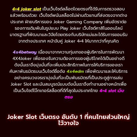
4×4 joker slot
เป็นเว็บไซต์สล็อตโดยตรงที่ได้รับการตรวจสอบ
แล้วพร้อมด้วย: เว็บไซต์พนันสล็อตไม่ผ่านตัวแทนที่ส่งตรงจากต่าง
ประเทศ ฝ่ายบริหารของ Joker Gaming Company เพิ่มอัตราต่อ
รองการเดิมพันในรูปแบบ Play Joker เว็บไซต์คาสิโนออนไลน์
มาตรฐานที่พัฒนาและวิจัยโดยตรงกับบริษัทแม่และได้รับการยอมรับ
จากต่างประเทศ หน้าจับคู่ Joker 4×4 ให้มากกว่าที่คุณคิด
4x4betway
เนื่องมาจากความทุ่มเทของผู้บริหารในการพัฒนา
4X4Joker เพื่อรองรับความต้องการของผู้บริโภคได้เป็นอย่างดี
ดังนั้นเราจึงมุ่งมั่นที่จะเพิ่มประสิทธิภาพในการให้บริการของเรา
ค้นหาพันธมิตรบนเว็บไซต์ชื่อดัง
4x4edm
เพื่อพัฒนาและให้บริการ
อย่างครบวงจรเรามุ่งมั่นที่จะเป็นพันธมิตรที่เป็นประตูสู่การเล่น
Joker Slot และมันสมบูรณ์แบบดังนั้นเราจึงทำงานอย่างหนักเพื่อ
เป็นเว็บไซต์โจ๊กเกอร์สล็อตที่ดีที่สุดในประเทศไทย
4×4 slot เว็บ
ตรง
Joker Slot เว็บตรง อันดับ 1 ที่คนไทยส่วนใหญ่
ไว้วางใจ