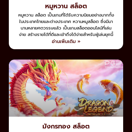
หมูหวาน สล็อต
หมูหวาน สล็อต เป็นเกมที่ได้รับความนิยมอย่างมากทั้ง
ในประเทศไทยและต่างประเทศ หวานหมูสล็อต ซึ่งมีมา
นานหลายศตวรรษแล้ว เป็นเกมสล็อตออนไลน์ที่เล่น
ง่าย สร้างรายได้ที่ดีและเข้าถึงได้ง่ายสำหรับผู้เล่นยุคนี้
อ่านเพิ่มเติม »
มังกรทอง สล็อต