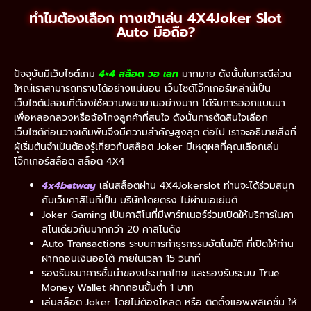
ทำไมต้องเลือก ทางเข้าเล่น 4X4Joker Slot
Auto มือถือ?
ปัจจุบันมีเว็บไซต์เกม
4×4 สล็อต วอ เลท
มากมาย ดังนั้นในกรณีส่วน
ใหญ่เราสามารถทราบได้อย่างแน่นอน เว็บไซต์โจ๊กเกอร์เหล่านี้เป็น
เว็บไซต์ปลอมที่ต้องใช้ความพยายามอย่างมาก ได้รับการออกแบบมา
เพื่อหลอกลวงหรือฉ้อโกงลูกค้าที่สนใจ ดังนั้นการตัดสินใจเลือก
เว็บไซต์ก่อนวางเดิมพันจึงมีความสำคัญสูงสุด ต่อไป เราจะอธิบายสิ่งที่
ผู้เริ่มต้นจำเป็นต้องรู้เกี่ยวกับสล็อต Joker มีเหตุผลที่คุณเลือกเล่น
โจ๊กเกอร์สล็อต สล็อต 4X4
4x4betway
เล่นสล็อตผ่าน 4X4Jokerslot ท่านจะได้ร่วมสนุก
กับเว็บคาสิโนที่เป็น บริษัทโดยตรง ไม่ผ่านเอเย่นต์
Joker Gaming เป็นคาสิโนที่มีพาร์ทเนอร์ร่วมเปิดให้บริการในคา
สิโนเดียวกันมากกว่า 20 คาสิโนดัง
Auto Transactions ระบบการทำธุรกรรมอัตโนมัติ ที่เปิดให้ท่าน
ฝากถอนเงินออโต้ ภายในเวลา 15 วินาที
รองรับธนาคารชั้นนำของประเทศไทย และรองรับระบบ True
Money Wallet ฝากถอนขั้นต่ำ 1 บาท
เล่นสล็อต Joker โดยไม่ต้องโหลด หรือ ติดตั้งแอพพลิเคชั่น ให้