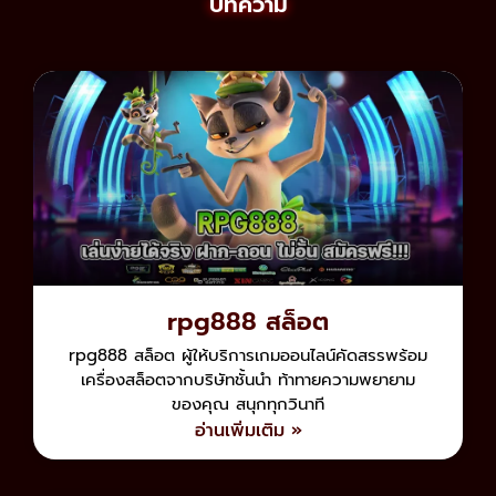
บทความ
rpg888 สล็อต
rpg888 สล็อต ผู้ให้บริการเกมออนไลน์คัดสรรพร้อม
เครื่องสล็อตจากบริษัทชั้นนำ ท้าทายความพยายาม
ของคุณ สนุกทุกวินาที
อ่านเพิ่มเติม »