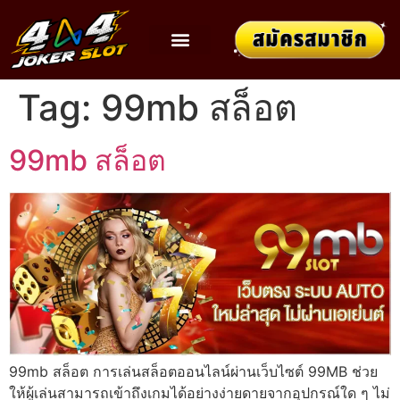
Tag:
99mb สล็อต
99mb สล็อต
99mb สล็อต การเล่นสล็อตออนไลน์ผ่านเว็บไซต์ 99MB ช่วย
ให้ผู้เล่นสามารถเข้าถึงเกมได้อย่างง่ายดายจากอุปกรณ์ใด ๆ ไม่