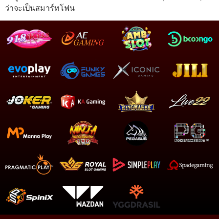
ว่าจะเป็นสมาร์ทโฟน